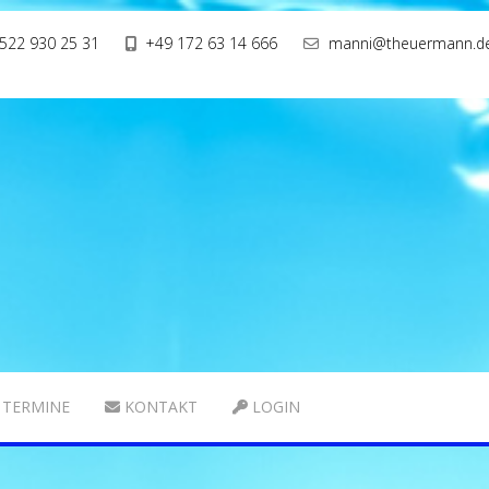
522 930 25 31
+49 172 63 14 666
manni@theuermann.d
TERMINE
KONTAKT
LOGIN