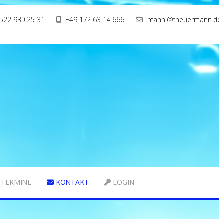
522 930 25 31
+49 172 63 14 666
manni@theuermann.d
TERMINE
KONTAKT
LOGIN