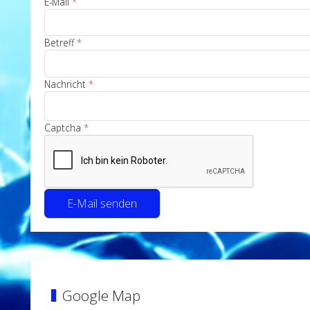
E-Mail
*
Betreff
*
Nachricht
*
Captcha
*
E-Mail senden
Google Map